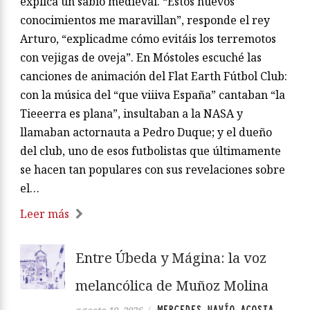
explica un sabio medieval. “Estos nuevos
conocimientos me maravillan”, responde el rey
Arturo, “explicadme cómo evitáis los terremotos
con vejigas de oveja”. En Móstoles escuché las
canciones de animación del Flat Earth Fútbol Club:
con la música del “que viiiva España” cantaban “la
Tieeerra es plana”, insultaban a la NASA y
llamaban actornauta a Pedro Duque; y el dueño
del club, uno de esos futbolistas que últimamente
se hacen tan populares con sus revelaciones sobre
el…
Leer más
Entre Úbeda y Mágina: la voz
melancólica de Muñoz Molina
MERCEDES NAVÍO ACOSTA
agosto 10, 2026
/