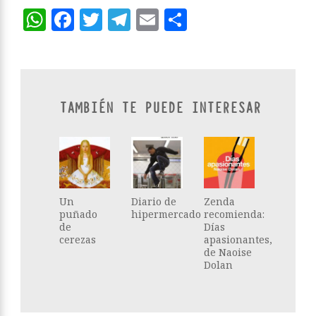
WhatsApp
Facebook
Twitter
Telegram
Email
Compartir
TAMBIÉN TE PUEDE INTERESAR
Un
Diario de
Zenda
puñado
hipermercado
recomienda:
de
Días
cerezas
apasionantes,
de Naoise
Dolan