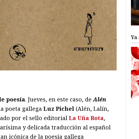
Ya 
ram
il
ompartir
de poesía
. Jueves, en este caso, de
Alén
 la poeta gallega
Luz Pichel
(Alén, Lalín,
ado por el sello editorial
La Uña Rota
,
arísima y delicada traducción al español
an icónica de la poesía gallega