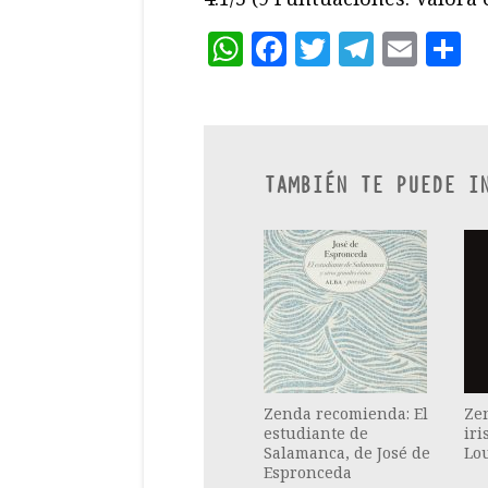
WhatsApp
Facebook
Twitter
Teleg
Ema
C
TAMBIÉN TE PUEDE I
Zenda recomienda: El
Ze
estudiante de
iri
Salamanca, de José de
Lo
Espronceda