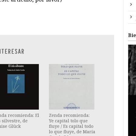
ram
il
ompartir
Bi
NTERESAR
nda recomienda: El
Zenda recomienda:
s silvestre, de
Ye capital tolo que
uise Glück
fluye / Es capital todo
lo que fluye, de María