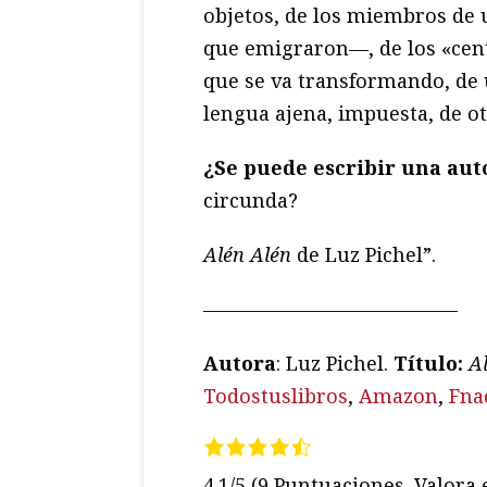
objetos, de los miembros de u
que emigraron—, de los «cent
que se va transformando, de 
lengua ajena, impuesta, de ot
¿Se puede escribir una auto
circunda?
Alén Alén
de Luz Pichel”.
—————————————
Autora
: Luz Pichel.
Título:
A
Todostuslibros
,
Amazon
,
Fna
4.1/5
(9 Puntuaciones. Valora e