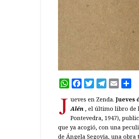
WhatsApp
Facebook
Twitter
Teleg
Ema
C
J
ueves en Zenda.
Jueves 
Alén
, el último libro de
Pontevedra, 1947), public
que ya acogió, con una peculi
de Ángela Segovia, una obra t