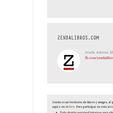
ZENDALIBROS.COM
Zenda. Autores, li
fb.com/zendalibr
Zenda es un territorio de libros y amigos, a
aquí o en el
foro
. Para participar en esta se
Toda alusión personal injuriosa será el