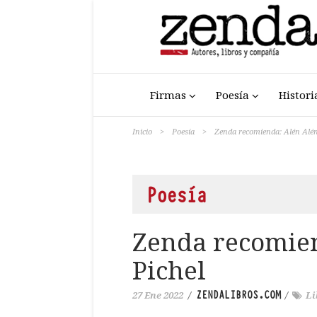
Firmas
Poesía
Histori
Inicio
>
Poesía
>
Zenda recomienda: Alén Alén
Poesía
Zenda recomien
Pichel
ZENDALIBROS.COM
27 Ene 2022
/
/
Li