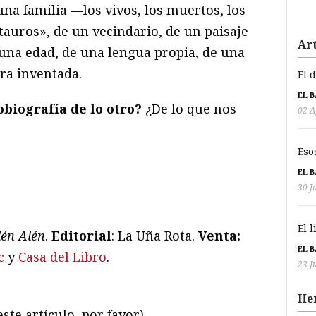
na familia —los vivos, los muertos, los
auros», de un vecindario, de un paisaje
Art
una edad, de una lengua propia, de una
ra inventada.
El 
EL 
biografía de lo otro?
¿De lo que nos
02 A
Eso
EL 
30 J
El 
lén Alén
.
Editorial
: La Uña Rota.
Venta:
EL 
c
y
Casa del Libro
.
23 J
He
ste artículo, por favor)