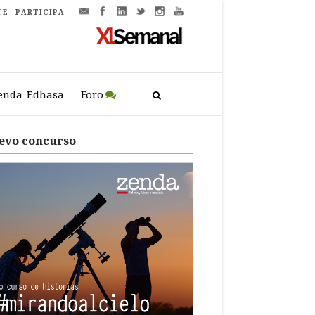
TE
PARTICIPA
enda-Edhasa
Foro
evo concurso