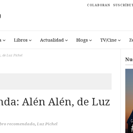
COLABORAN
SUSCRÍBE
a
Libros
Actualidad
Blogs
TV/Cine
Z
, de Luz Pichel
Nu
da: Alén Alén, de Luz
bro recomendado
,
Luz Pichel