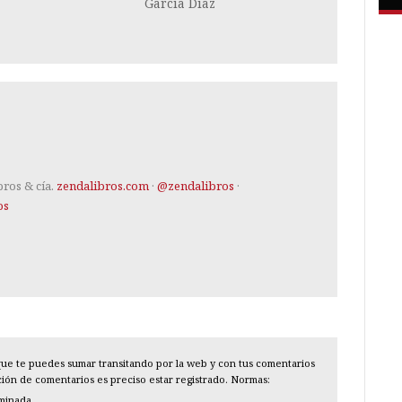
García Díaz
bros & cía.
zendalibros.com
·
@zendalibros
·
os
l que te puedes sumar transitando por la web y con tus comentarios
cción de comentarios es preciso estar registrado. Normas:
iminada.