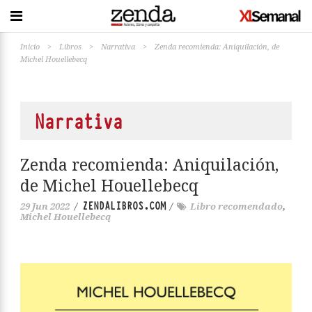
Inicio
>
Libros
>
Narrativa
>
Zenda recomienda: Aniquilación, de
Michel Houellebecq
Narrativa
Zenda recomienda: Aniquilación,
de Michel Houellebecq
ZENDALIBROS.COM
29 Jun 2022
/
/
Libro recomendado
,
Michel Houellebecq