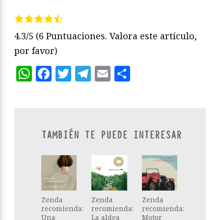
4.3/5
(6 Puntuaciones. Valora este artículo,
por favor)
WhatsApp
Facebook
Twitter
Telegram
Email
Compartir
TAMBIÉN TE PUEDE INTERESAR
Zenda
Zenda
Zenda
recomienda:
recomienda:
recomienda:
Una
La aldea
Motor