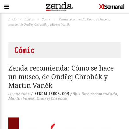
Inicio
>
Libros
>
Cómic
>
Zenda recomienda: Cómo se hace un
museo, de Ondřej Chrobák y Martin Vaněk
Cómic
Zenda recomienda: Cómo se hace
un museo, de Ondřej Chrobák y
Martin Vaněk
ZENDALIBROS.COM
08 Ene 2021
/
/
Libro recomendado
,
Martin Vaněk
,
Ondřej Chrobák