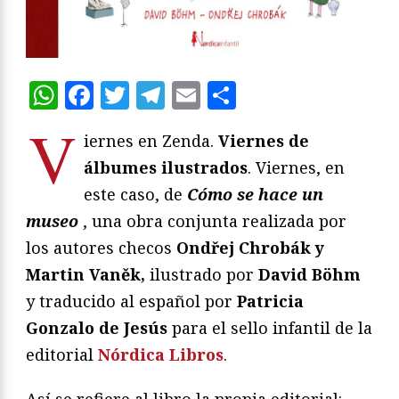
WhatsApp
Facebook
Twitter
Telegram
Email
Compartir
V
iernes en Zenda.
Viernes de
álbumes ilustrados
. Viernes, en
este caso, de
Cómo se hace un
museo
, una obra conjunta realizada por
los autores checos
Ondřej Chrobák y
Martin Vaněk,
ilustrado por
David Böhm
y traducido al español por
Patricia
Gonzalo de Jesús
para el sello infantil de la
editorial
Nórdica Libros
.
Así se refiere al libro la propia editorial: