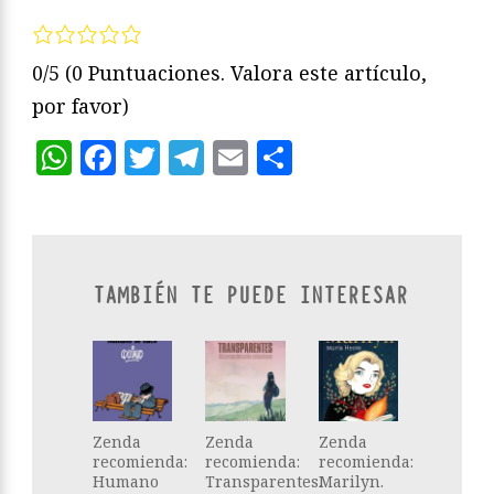
0/5
(0 Puntuaciones. Valora este artículo,
por favor)
WhatsApp
Facebook
Twitter
Telegram
Email
Compartir
TAMBIÉN TE PUEDE INTERESAR
Zenda
Zenda
Zenda
recomienda:
recomienda:
recomienda:
Humano
Transparentes.
Marilyn.