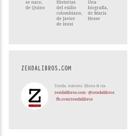
se nace,
Historias
Una
de Quino
del exilio
biografía,
colombiano,
de María
de Javier
Hesse
de Isusi
ZENDALIBROS.COM
Zenda. Autores, libros & cía.
zendalibros.com
·
@zendalibros
·
fb.com/zendalibros