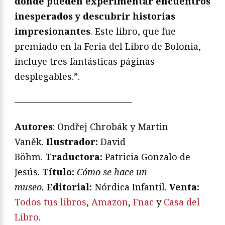
donde pueden experimentar encuentros
inesperados y descubrir historias
impresionantes
. Este libro, que fue
premiado en la Feria del Libro de Bolonia,
incluye tres fantásticas páginas
desplegables.”.
—————————————
Autores
: Ondřej Chrobák y Martin
Vaněk.
Ilustrador:
David
Böhm.
Traductora:
Patricia Gonzalo de
Jesús.
T
ítulo:
Cómo se hace un
museo
.
Editorial:
Nórdica Infantil.
V
enta:
Todos tus libros
,
Amazon
,
Fnac
y
Casa del
Libro
.