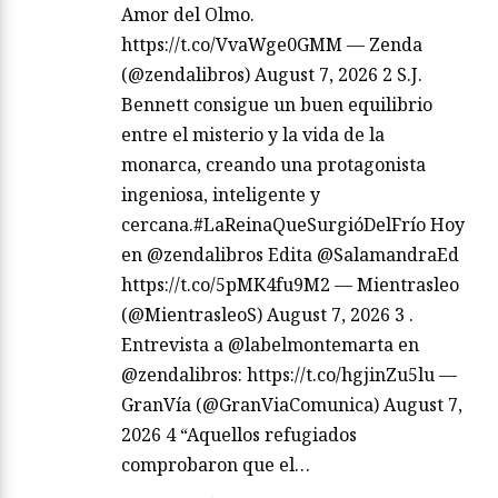
Amor del Olmo.
https://t.co/VvaWge0GMM — Zenda
(@zendalibros) August 7, 2026 2 S.J.
Bennett consigue un buen equilibrio
entre el misterio y la vida de la
monarca, creando una protagonista
ingeniosa, inteligente y
cercana.#LaReinaQueSurgióDelFrío Hoy
en @zendalibros Edita @SalamandraEd
https://t.co/5pMK4fu9M2 — Mientrasleo
(@MientrasleoS) August 7, 2026 3 .
Entrevista a @labelmontemarta en
@zendalibros: https://t.co/hgjinZu5lu —
GranVía (@GranViaComunica) August 7,
2026 4 “Aquellos refugiados
comprobaron que el…