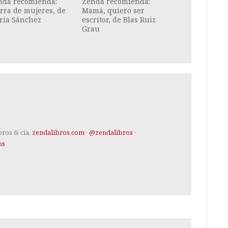
nda recomienda:
Zenda recomienda:
rra de mujeres, de
Mamá, quiero ser
ría Sánchez
escritor, de Blas Ruiz
Grau
bros & cía.
zendalibros.com
·
@zendalibros
·
os