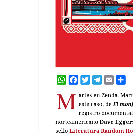
WhatsApp
Facebook
Twitter
Teleg
Ema
C
M
artes en Zenda. Marte
este caso, de
El mon
registro documental y
norteamericano
Dave Egger
sello
Literatura Random H