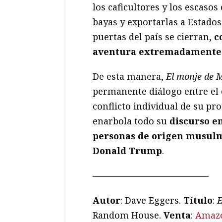
los caficultores y los escasos
bayas y exportarlas a Estados 
puertas del país se cierran,
co
aventura extremadamente 
De esta manera,
El monje de
permanente diálogo entre el c
conflicto individual de su pr
enarbola todo su
discurso en
personas de origen musulmá
Donald Trump
.
—————————————
Autor
: Dave Eggers.
T
ítulo
:
E
Random House.
Venta
:
Amaz