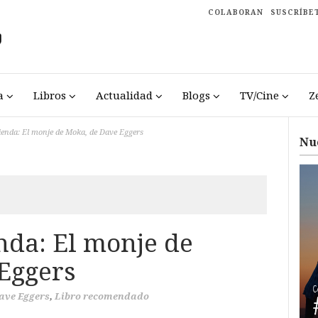
COLABORAN
SUSCRÍBE
a
Libros
Actualidad
Blogs
TV/Cine
Z
enda: El monje de Moka, de Dave Eggers
Nu
da: El monje de
Eggers
ave Eggers
,
Libro recomendado