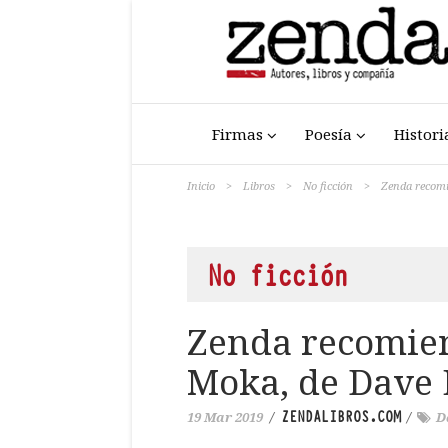
Firmas
Poesía
Histori
Inicio
>
Libros
>
No ficción
>
Zenda recomi
No ficción
Zenda recomien
Moka, de Dave 
ZENDALIBROS.COM
19 Mar 2019
/
/
D