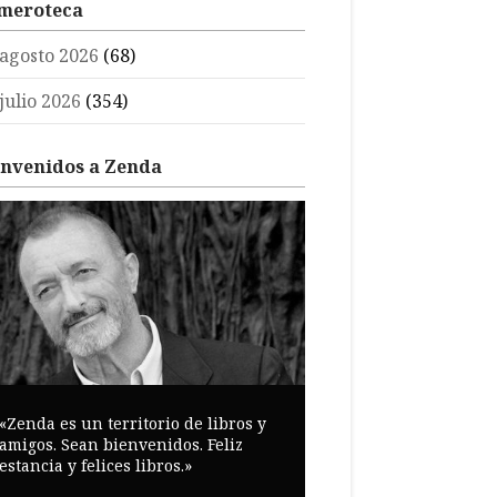
meroteca
agosto 2026
(68)
julio 2026
(354)
envenidos a Zenda
«Zenda es un territorio de libros y
amigos. Sean bienvenidos. Feliz
estancia y felices libros.»