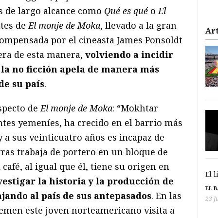
s de largo alcance como
Qué es qué
o
El
ntes de
El monje de Moka
, llevado a la gran
Art
compensada por el cineasta James Ponsoldt
era de esta manera,
volviendo a incidir
 la no ficción apela de manera más
 de su país
.
especto de
El monje de Moka
:
“Mokhtar
ntes yemeníes, ha crecido en el barrio más
y a sus veinticuatro años es incapaz de
tras trabaja de portero en un bloque de
 café, al igual que él, tiene su origen en
El 
estigar la historia y la producción de
EL 
ajando al país de sus antepasados
. En las
23 J
men este joven norteamericano visita a