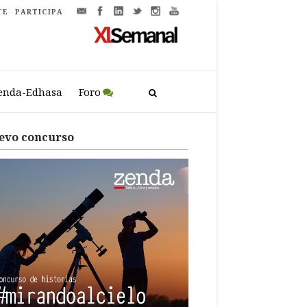
TE
PARTICIPA
enda-Edhasa
Foro
evo concurso