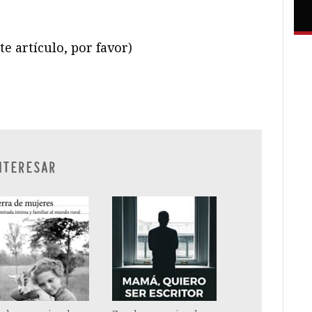
te artículo, por favor)
ram
il
ompartir
NTERESAR