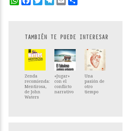
WhatsApp
Facebook
Twitter
Telegram
Email
Compartir
TAMBIÉN TE PUEDE INTERESAR
Zenda
«Jugar»
Una
recomienda:
con el
pasión de
Mentirosa,
conflicto
otro
de John
narrativo
tiempo
Waters