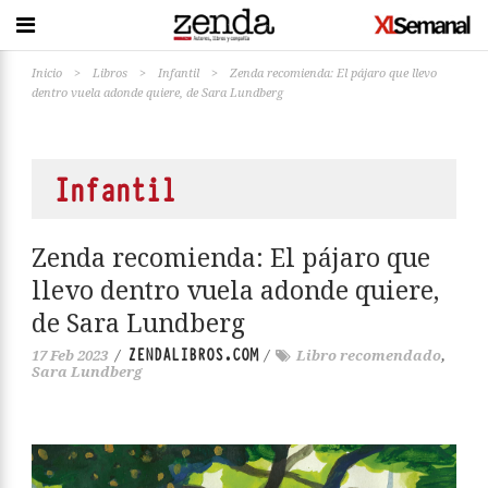
Inicio
>
Libros
>
Infantil
>
Zenda recomienda: El pájaro que llevo
dentro vuela adonde quiere, de Sara Lundberg
Infantil
Zenda recomienda: El pájaro que
llevo dentro vuela adonde quiere,
de Sara Lundberg
ZENDALIBROS.COM
17 Feb 2023
/
/
Libro recomendado
,
Sara Lundberg