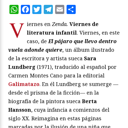
WhatsApp
Facebook
Twitter
Telegram
Email
Compartir
V
iernes en
Zenda.
Viernes de
literatura infantil
. Viernes, en este
caso, de
El pájaro que llevo dentro
vuela adonde quiere
, un álbum ilustrado
de la escritora y artista sueca
Sara
Lundberg
(1971), traducido al español por
Carmen Montes Cano para la editorial
Galimatazo
. En él Lundberg se sumerge —
desde el prisma de la ficción— en la
biografía de la pintora sueca
Berta
Hansson
, cuya infancia a comienzos del
siglo XX. Reimagina en estas páginas
marcadas por la ilusión de una niña que