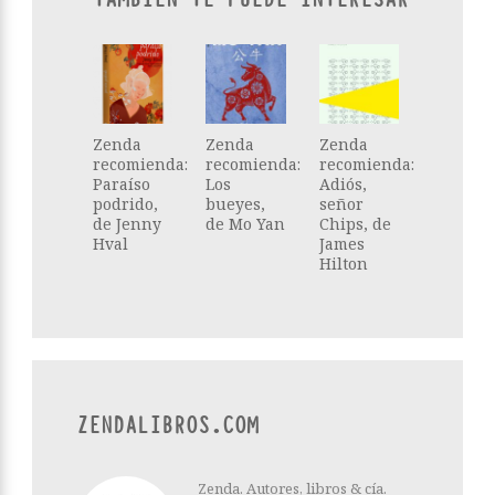
Zenda
Zenda
Zenda
recomienda:
recomienda:
recomienda:
Paraíso
Los
Adiós,
podrido,
bueyes,
señor
de Jenny
de Mo Yan
Chips, de
Hval
James
Hilton
ZENDALIBROS.COM
Zenda. Autores, libros & cía.