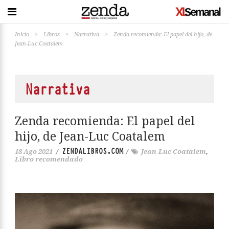
Inicio
>
Libros
>
Narrativa
>
Zenda recomienda: El papel del hijo, de
Jean-Luc Coatalem
Narrativa
Zenda recomienda: El papel del
hijo, de Jean-Luc Coatalem
ZENDALIBROS.COM
18 Ago 2021
/
/
Jean-Luc Coatalem
,
Libro recomendado