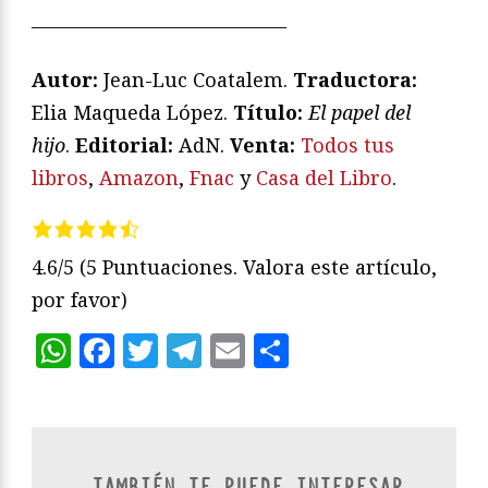
—————————————
Autor:
Jean-Luc Coatalem.
Traductora:
Elia Maqueda López.
Título:
El papel del
hijo
.
Editorial:
AdN.
Venta:
Todos tus
libros
,
Amazon
,
Fnac
y
Casa del Libro
.
4.6/5
(5 Puntuaciones. Valora este artículo,
por favor)
WhatsApp
Facebook
Twitter
Telegram
Email
Compartir
TAMBIÉN TE PUEDE INTERESAR