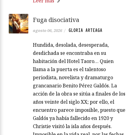
Leer más
Fuga disociativa
GLORIA ARTEAGA
agosto 06, 2026
/
Hundida, desolada, desesperada,
desdichada se encontraba en su
habitación del Hotel Taoro… Quien
llama a la puerta es el talentoso
periodista, novelista y dramaturgo
grancanario Benito Pérez Galdós. La
acción de la obra se sitúa a finales de los
años veinte del siglo XX; por ello, el
encuentro parece imposible, puesto que
Galdós ya había fallecido en 1920 y
Christie visitó la isla años después.
Imposible en la vida real, por las fechas,