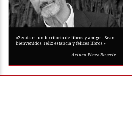
«Zenda es un territorio de libros y amigos. Sean
bienvenidos. Feliz estancia y felices libros.»
Arturo Pérez-Reverte
Copyright © Zenda ·
Aviso Legal
·
Política de Privacidad
·
Política
de Cookies
·
Participa
·
Mapa Web
ISSN
2605-0269
Diseño web:
Trestristestigres.com