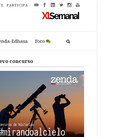
TE
PARTICIPA
enda-Edhasa
Foro
evo concurso