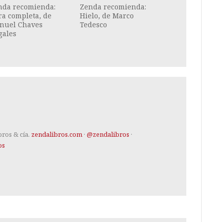
nda recomienda:
Zenda recomienda:
a completa, de
Hielo, de Marco
nuel Chaves
Tedesco
gales
bros & cía.
zendalibros.com
·
@zendalibros
·
os