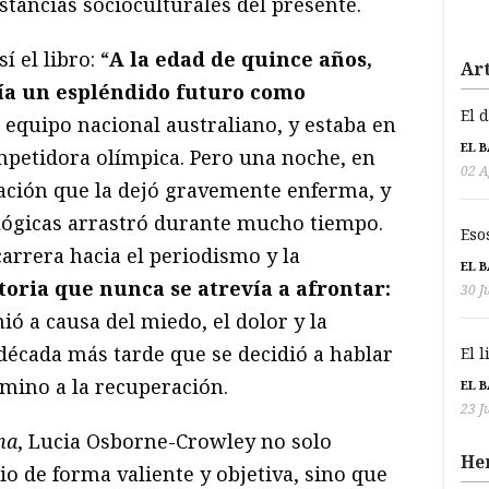
stancias socioculturales del presente.
í el libro: “
A la edad de quince años,
Art
́a un espléndido futuro como
El 
 equipo nacional australiano, y estaba en
EL 
petidora olímpica. Pero una noche, en
02 A
olación que la dejó gravemente enferma, y
ológicas arrastró durante mucho tiempo.
Eso
rrera hacia el periodismo y la
EL 
toria que nunca se atrevía a afrontar:
30 J
ió a causa del miedo, el dolor y la
écada más tarde que se decidió a hablar
El 
amino a la recuperación.
EL 
23 J
ena
, Lucia Osborne-Crowley no solo
He
o de forma valiente y objetiva, sino que