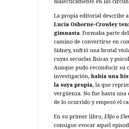
dialécticamente en las circun
La propia editorial describe as
Lucia Osborne-Crowley teni
gimnasta
. Formaba parte del
camino de convertirse en com
Sídney, sufrió una brutal vi
cuyas secuelas físicas y psic
Aunque pudo reconducir su ca
investigación,
había una his
la suya propia
, la que reprim
vergüenza. No fue hasta una d
de lo ocurrido y empezó el c
En su primer libro,
Elijo a El
consigue evocar aquel episodi