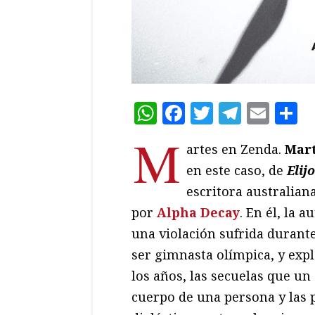
WhatsApp
Facebook
Twitter
Teleg
Ema
C
M
artes en Zenda.
Mart
en este caso, de
Elij
escritora australian
por
Alpha Decay
. En él, la 
una violación sufrida durant
ser gimnasta olímpica, y expl
los años, las secuelas que un
cuerpo de una persona y las 