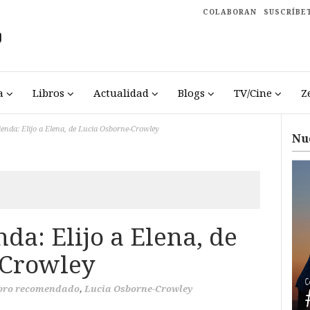
COLABORAN
SUSCRÍBE
a
Libros
Actualidad
Blogs
TV/Cine
Z
enda: Elijo a Elena, de Lucia Osborne-Crowley
Nu
a: Elijo a Elena, de
-Crowley
bro recomendado
,
Lucia Osborne-Crowley