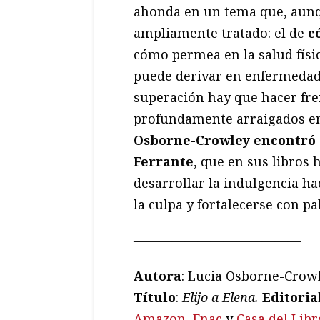
ahonda en un tema que, aunqu
ampliamente tratado: el de
c
cómo permea en la salud fís
puede derivar en enfermedades
superación hay que hacer fr
profundamente arraigados en
Osborne-Crowley encontró 
Ferrante
, que en sus libros 
desarrollar la indulgencia h
la culpa y fortalecerse con p
—————————————
Autora
: Lucia Osborne-Crow
Título
:
Elijo a Elena
.
Editoria
Amazon
,
Fnac
y
Casa del Libr