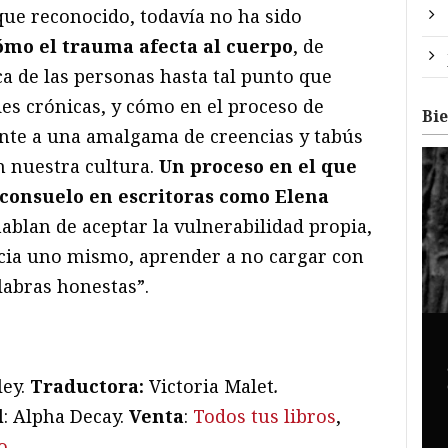
e reconocido, todavía no ha sido
ómo el trauma afecta al cuerpo
, de
ica de las personas hasta tal punto que
 crónicas, y cómo en el proceso de
Bi
ente a una amalgama de creencias y tabús
 nuestra cultura.
Un proceso en el que
consuelo en escritoras como Elena
hablan de aceptar la vulnerabilidad propia,
acia uno mismo, aprender a no cargar con
alabras honestas”.
ley.
Traductora:
Victoria Malet
.
l
: Alpha Decay.
Venta
:
Todos tus libros
,
o
.