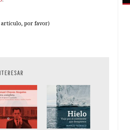
artículo, por favor)
ram
il
ompartir
NTERESAR