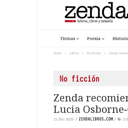
Firmas
Poesía
Histori
Inicio
>
Libros
>
No ficción
>
Zenda recomi
No ficción
Zenda recomiend
Lucia Osborne
ZENDALIBROS.COM
15 Dic 2020
/
/
Li