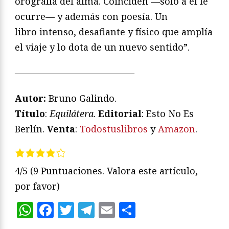
orografía del alma. ​​Coinciden —solo a él le
ocurre— y además con poesía. Un
libro
intenso, desafiante y físico que amplía
el viaje y lo dota de un nuevo sentido”.
—————————————
Autor:
Bruno Galindo.
Título
:
Equilátera
.
Editorial
: Esto No Es
Berlín.
Venta
:
Todostuslibros
y
Amazon
.
4/5
(9 Puntuaciones. Valora este artículo,
por favor)
WhatsApp
Facebook
Twitter
Telegram
Email
Compartir