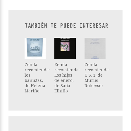
TAMBIÉN TE PUEDE INTERESAR
Zenda
Zenda
Zenda
recomienda:
recomienda:
recomienda:
los
Los hijos
U.S. 1, de
bañistas,
de enero,
Muriel
de Helena
de Safia
Rukeyser
Mariño
Elhillo