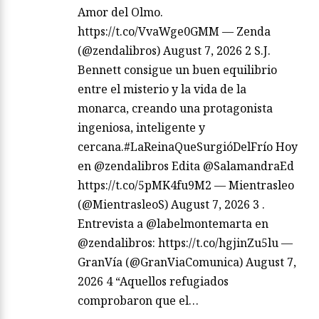
Amor del Olmo.
https://t.co/VvaWge0GMM — Zenda
(@zendalibros) August 7, 2026 2 S.J.
Bennett consigue un buen equilibrio
entre el misterio y la vida de la
monarca, creando una protagonista
ingeniosa, inteligente y
cercana.#LaReinaQueSurgióDelFrío Hoy
en @zendalibros Edita @SalamandraEd
https://t.co/5pMK4fu9M2 — Mientrasleo
(@MientrasleoS) August 7, 2026 3 .
Entrevista a @labelmontemarta en
@zendalibros: https://t.co/hgjinZu5lu —
GranVía (@GranViaComunica) August 7,
2026 4 “Aquellos refugiados
comprobaron que el…