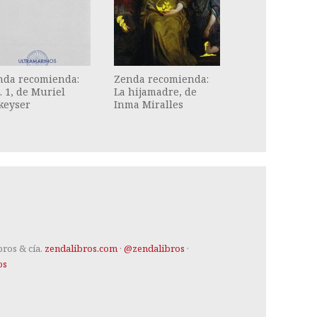
nda recomienda:
Zenda recomienda:
. 1, de Muriel
La hijamadre, de
keyser
Inma Miralles
bros & cía.
zendalibros.com
·
@zendalibros
·
os