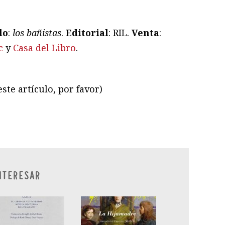
lo
:
los bañistas
.
Editorial
: RIL.
Venta
:
c
y
Casa del Libro
.
ste artículo, por favor)
ram
il
ompartir
NTERESAR