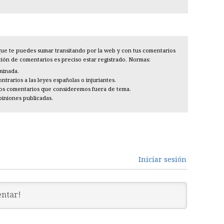
l que te puedes sumar transitando por la web y con tus comentarios
cción de comentarios es preciso estar registrado. Normas:
iminada.
trarios a las leyes españolas o injuriantes.
los comentarios que consideremos fuera de tema.
piniones publicadas.
Iniciar sesión