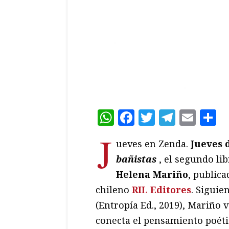
WhatsApp
Facebook
Twitter
Teleg
Ema
C
J
ueves en Zenda.
Jueves 
bañistas
, el segundo li
Helena
Mariño
, publica
chileno
RIL Editores
. Siguie
(Entropía Ed., 2019), Mariño v
conecta el pensamiento poétic