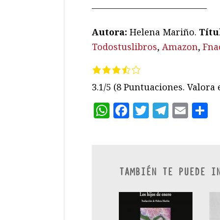
—————————————
Autora:
Helena Mariño.
Títu
Todostuslibros
,
Amazon
,
Fna
3.1/5
(8 Puntuaciones. Valora e
WhatsApp
Facebook
Twitter
Teleg
Ema
C
TAMBIÉN TE PUEDE I