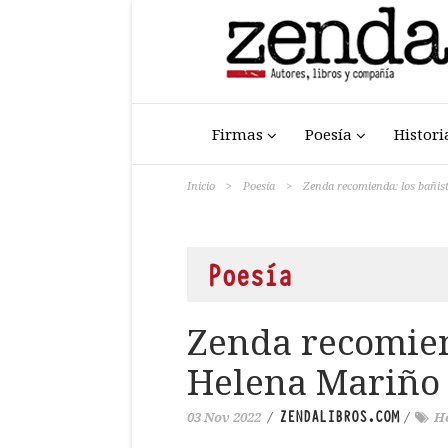
Firmas
Poesía
Histori
Inicio
>
Poesía
>
Zenda recomienda: los bañis
Poesía
Zenda recomien
Helena Mariño
ZENDALIBROS.COM
03 Nov 2022
/
/
H