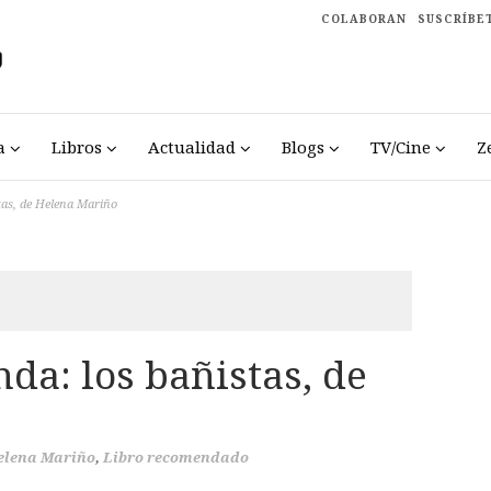
COLABORAN
SUSCRÍBE
a
Libros
Actualidad
Blogs
TV/Cine
Z
tas, de Helena Mariño
da: los bañistas, de
elena Mariño
,
Libro recomendado