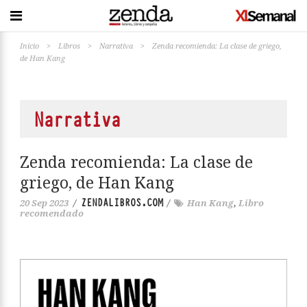
Inicio
>
Libros
>
Narrativa
>
Zenda recomienda: La clase de griego,
de Han Kang
Narrativa
Zenda recomienda: La clase de
griego, de Han Kang
ZENDALIBROS.COM
20 Sep 2023
/
/
Han Kang
,
Libro
recomendado