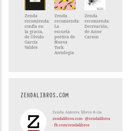
Zenda
Zenda
Zenda
recomienda:
recomienda:
recomienda:
confía en
La
Decreación,
la gracia,
escuela
de Anne
de Olvido
poética de
Carson
García
Nueva
Valdés
York.
Antología
ZENDALIBROS.COM
Zenda. Autores, libros & cía.
zendalibros.com
·
@zendalibros
·
fb.com/zendalibros