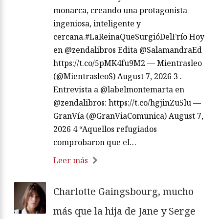
monarca, creando una protagonista
ingeniosa, inteligente y
cercana.#LaReinaQueSurgióDelFrío Hoy
en @zendalibros Edita @SalamandraEd
https://t.co/5pMK4fu9M2 — Mientrasleo
(@MientrasleoS) August 7, 2026 3 .
Entrevista a @labelmontemarta en
@zendalibros: https://t.co/hgjinZu5lu —
GranVía (@GranViaComunica) August 7,
2026 4 “Aquellos refugiados
comprobaron que el…
Leer más
Charlotte Gaingsbourg, mucho
más que la hija de Jane y Serge