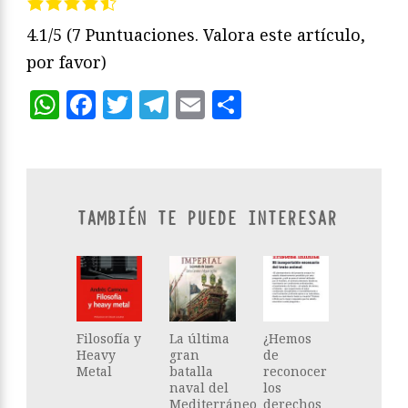
4.1/5
(7 Puntuaciones. Valora este artículo,
por favor)
WhatsApp
Facebook
Twitter
Telegram
Email
Compartir
TAMBIÉN TE PUEDE INTERESAR
Filosofía y
La última
¿Hemos
Heavy
gran
de
Metal
batalla
reconocer
naval del
los
Mediterráneo
derechos