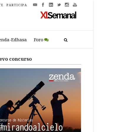
TE
PARTICIPA
enda-Edhasa
Foro
evo concurso