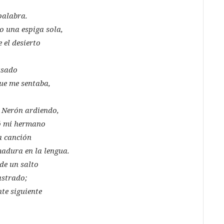
palabra.
o una espiga sola,
 el desierto
usado
que me sentaba,
 Nerón ardiendo,
tó mi hermano
a canción
madura en la lengua.
de un salto
sastrado;
te siguiente