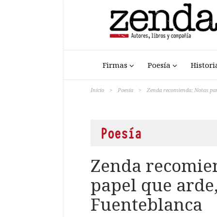
Firmas
Poesía
Histori
Inicio
>
Poesía
>
Zenda recomienda: Notas par
Poesía
Zenda recomien
papel que arde
Fuenteblanca