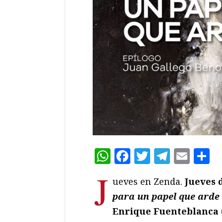
WhatsApp
Facebook
Twitter
Teleg
Ema
C
J
ueves en Zenda.
Jueves 
para un papel que arde
Enrique Fuenteblanca