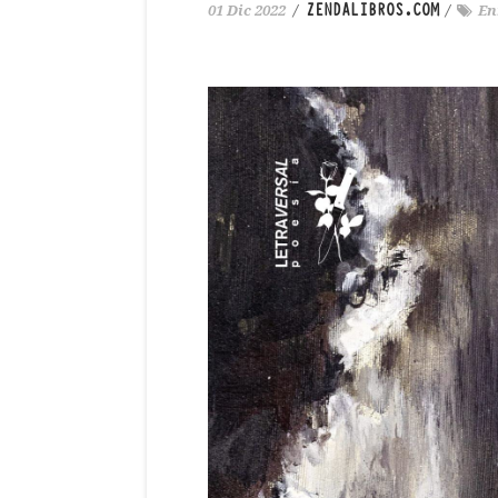
ZENDALIBROS.COM
01 Dic 2022
/
/
En