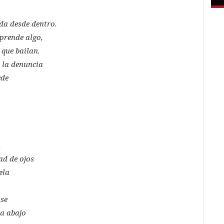
ida desde dentro.
sprende algo,
 que bailan.
 la denuncia
ede
.
ad de ojos
ela
ose
ra abajo