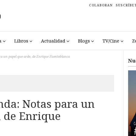
COLABORAN
SUSCRÍBE
a
Libros
Actualidad
Blogs
TV/Cine
Z
a un papel que arde, de Enrique Fuenteblanca
Nu
da: Notas para un
, de Enrique