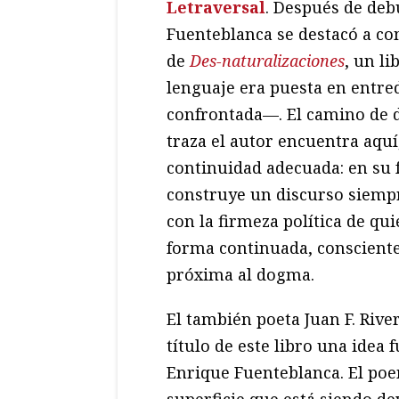
Letraversal
. Después de deb
Fuenteblanca se destacó a co
de
Des-naturalizaciones
, un li
lenguaje era puesta en entre
confrontada—. El camino de d
traza el autor encuentra aquí
continuidad adecuada: en su 
construye un discurso siempr
con la firmeza política de qu
forma continuada, consciente
próxima al dogma.
El también poeta Juan F. River
título de este libro una idea
Enrique Fuenteblanca. El po
superficie que está siendo de