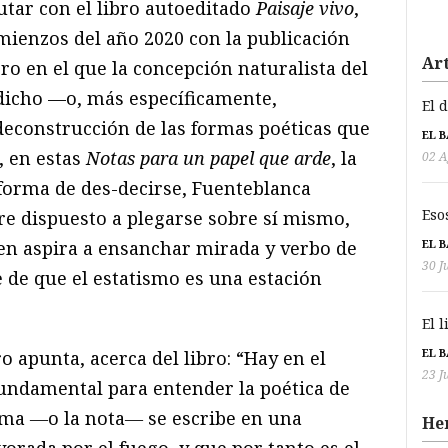
utar con el libro autoeditado
Paisaje vivo
,
mienzos del año 2020 con la publicación
Art
bro en el que la concepción naturalista del
dicho —o, más específicamente,
El 
econstrucción de las formas poéticas que
EL 
, en estas
Notas para un papel que arde
, la
02 A
forma de des-decirse, Fuenteblanca
Eso
e dispuesto a plegarse sobre sí mismo,
ien aspira a ensanchar mirada y verbo de
EL 
30 J
 de que el estatismo es una estación
El 
EL 
o apunta, acerca del libro: “Hay en el
23 J
 fundamental para entender la poética de
ema ―o la nota― se escribe en una
He
vorada por el fuego, y que por tanto es el