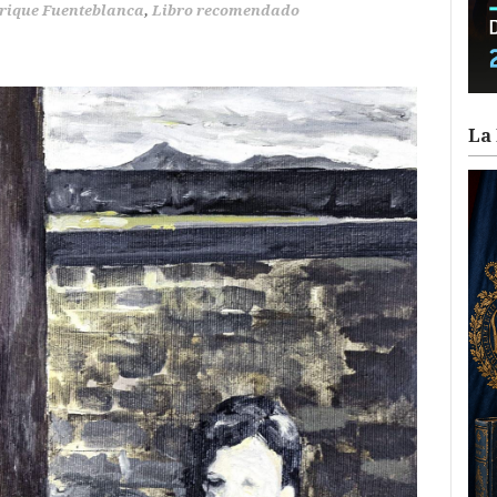
rique Fuenteblanca
,
Libro recomendado
La 