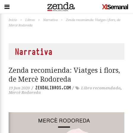
Inicio
>
Libros
>
Narrativa
>
Zenda recomienda: Viatges i flors, de
Mercè Rodoreda
Narrativa
Zenda recomienda: Viatges i flors,
de Mercè Rodoreda
ZENDALIBROS.COM
19 Jun 2020
/
/
Libro recomendado
,
Mercè Rodoreda