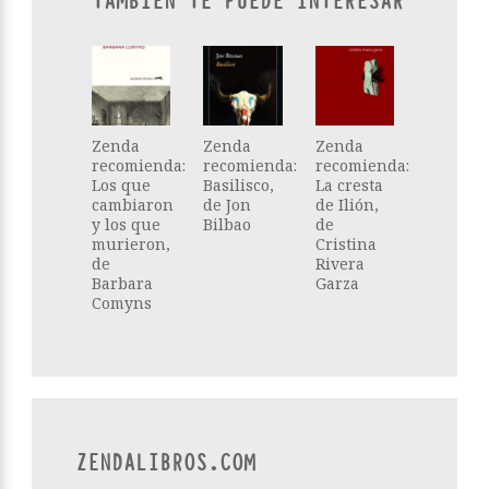
TAMBIÉN TE PUEDE INTERESAR
Zenda
Zenda
Zenda
recomienda:
recomienda:
recomienda:
Los que
Basilisco,
La cresta
cambiaron
de Jon
de Ilión,
y los que
Bilbao
de
murieron,
Cristina
de
Rivera
Barbara
Garza
Comyns
ZENDALIBROS.COM