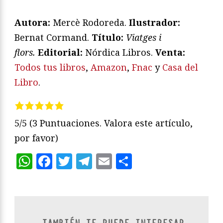
Autora:
Mercè Rodoreda.
Ilustrador:
Bernat Cormand.
T
ítulo:
Viatges i
flors.
Editorial:
Nórdica Libros.
Venta:
Todos tus libros
,
Amazon
,
Fnac
y
Casa del
Libro
.
5/5
(3 Puntuaciones. Valora este artículo,
por favor)
WhatsApp
Facebook
Twitter
Telegram
Email
Compartir