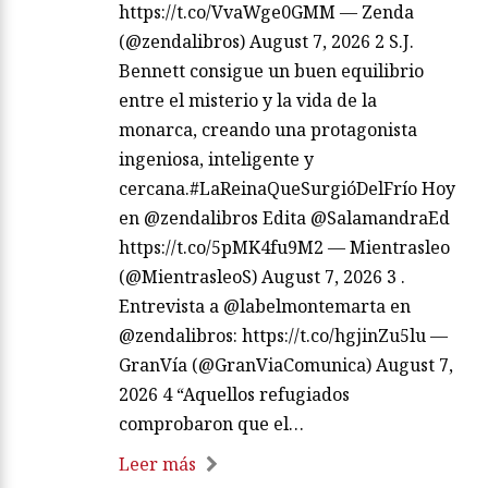
https://t.co/VvaWge0GMM — Zenda
(@zendalibros) August 7, 2026 2 S.J.
Bennett consigue un buen equilibrio
entre el misterio y la vida de la
monarca, creando una protagonista
ingeniosa, inteligente y
cercana.#LaReinaQueSurgióDelFrío Hoy
en @zendalibros Edita @SalamandraEd
https://t.co/5pMK4fu9M2 — Mientrasleo
(@MientrasleoS) August 7, 2026 3 .
Entrevista a @labelmontemarta en
@zendalibros: https://t.co/hgjinZu5lu —
GranVía (@GranViaComunica) August 7,
2026 4 “Aquellos refugiados
comprobaron que el…
Leer más