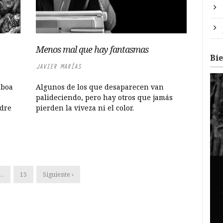
Menos mal que hay fantasmas
Bi
JAVIER MARÍAS
mboa
Algunos de los que desaparecen van
palideciendo, pero hay otros que jamás
adre
pierden la viveza ni el color.
…
15
Siguiente ›