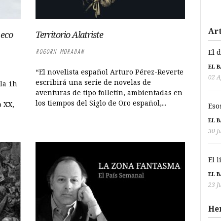
Art
 eco
Territorio Alatriste
El 
ROGORN MORADAN
EL 
“El novelista español Arturo Pérez-Reverte
02 A
escribirá una serie de novelas de
 la 1h
aventuras de tipo folletín, ambientadas en
los tiempos del Siglo de Oro español,...
o XX,
Eso
EL 
30 J
El 
EL 
23 J
He