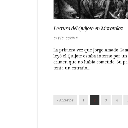
Lectura del Quijote en Moratalaz
DAVID BOWMAN
La primera vez que Jorge Amado Ga
leyó el Quijote estaba interno por un
crimen que no había cometido. Su p
tenía un extraño...
‹ Anterior
1
2
3
4