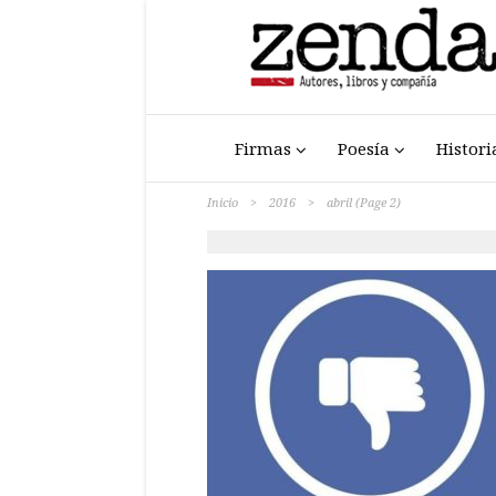
Firmas
Poesía
Histori
Inicio
>
2016
>
abril
(Page 2)