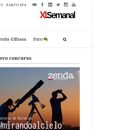
TE
PARTICIPA
enda-Edhasa
Foro
evo concurso