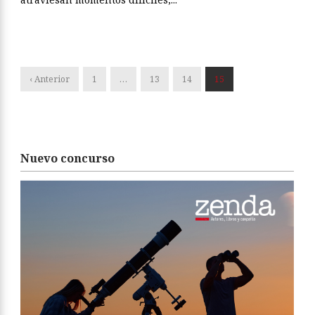
‹ Anterior
1
…
13
14
15
Nuevo concurso