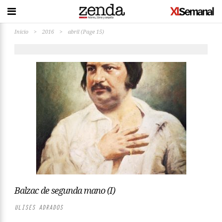
Inicio
>
2016
>
abril
(Page 15)
Balzac de segunda mano (I)
ULISES ADRADOS