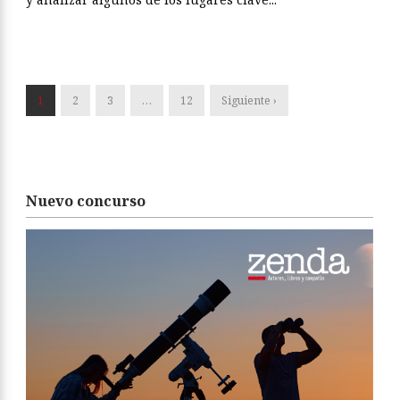
1
2
3
…
12
Siguiente ›
Nuevo concurso