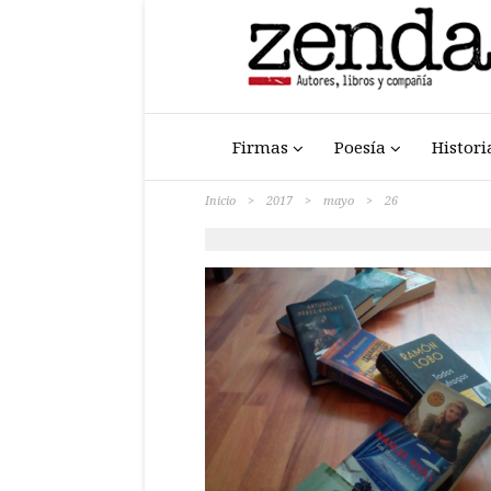
Firmas
Poesía
Histori
Inicio
>
2017
>
mayo
>
26