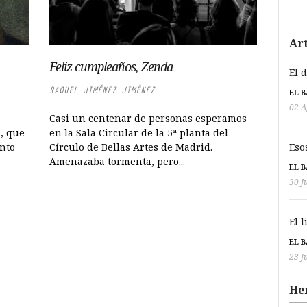
Art
Feliz cumpleaños, Zenda
El 
RAQUEL JIMÉNEZ JIMÉNEZ
EL 
02 A
Casi un centenar de personas esperamos
”, que
en la Sala Circular de la 5ª planta del
Eso
anto
Círculo de Bellas Artes de Madrid.
Amenazaba tormenta, pero...
EL 
30 J
El 
EL 
23 J
He