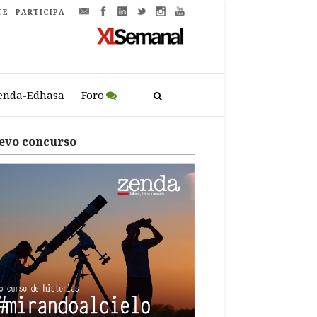
TE
PARTICIPA
enda-Edhasa
Foro
evo concurso