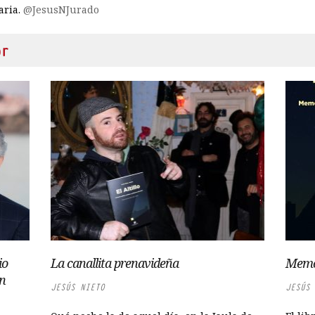
raria.
@JesusNJurado
or
io
La canallita prenavideña
Memo
an
JESÚS NIETO
JESÚS 