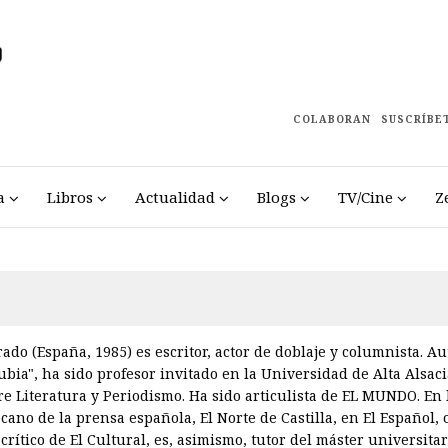
COLABORAN
SUSCRÍBE
a
Libros
Actualidad
Blogs
TV/Cine
Z
rado (España, 1985) es escritor, actor de doblaje y columnista. Au
rubia", ha sido profesor invitado en la Universidad de Alta Alsac
e Literatura y Periodismo. Ha sido articulista de EL MUNDO. En
ecano de la prensa española, El Norte de Castilla, en El Español, 
crítico de El Cultural, es, asimismo, tutor del máster universita