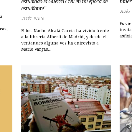
estudiado la Guerra Civil en mi época de
muert
estudiante”
JESÚS 
sí
JESÚS NIETO
s
Es vie
cas,
invit
Fotos: Nacho Alcalá García ha vivido frente
asfixi
a la librería Alberti de Madrid, y desde el
ventanuco alguna vez ha entrevisto a
Mario Vargas...