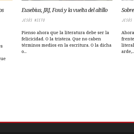
os
Eusebius, JRJ, Foxá y la vuelta del altillo
Sobre
JESÚS NIETO
JESÚS 
Pienso ahora que la literatura debe ser la
Ahora
felicicidad. O la tristeza. Que no caben
frent
términos medios en la escritura. O la dicha
litera
es
o...
arde,..
que