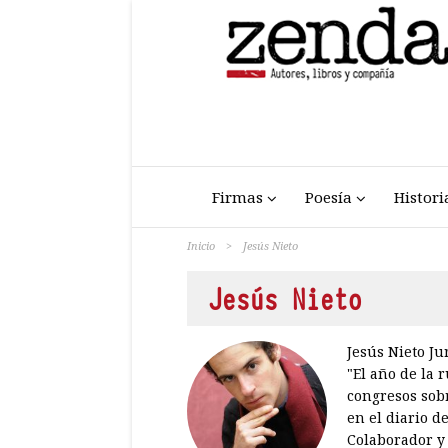
Firmas
Poesía
Histori
Inicio
>
Jesús Nieto
Jesús Nieto
Jesús Nieto Ju
"El año de la 
congresos sobr
en el diario d
Colaborador y 