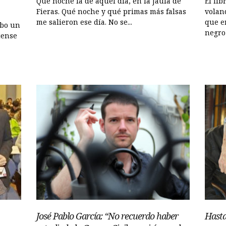
Qué noche la de aquel día, en la Jaula de
El lib
Fieras. Qué noche y qué primas más falsas
volan
me salieron ese día. No se...
que e
ubo un
negro 
jense
José Pablo García: “No recuerdo haber
Hasta