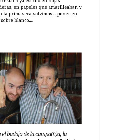
ro estaba ya escrito en hojas
deras, en papeles que amarilleaban y
n la primavera volvimos a poner en
sobre blanco....
 el badajo de la campa(ñ)a, la