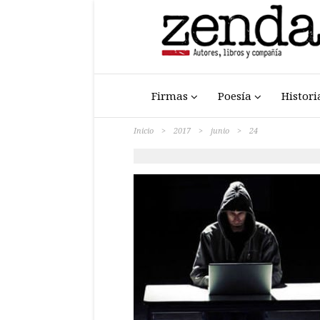
Firmas
Poesía
Histori
Inicio
>
2017
>
junio
>
24