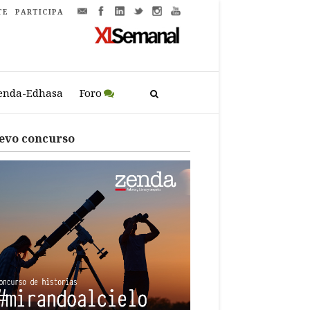
TE
PARTICIPA
enda-Edhasa
Foro
evo concurso