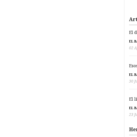
Art
El 
EL 
02 A
Eso
EL 
30 J
El 
EL 
23 J
He