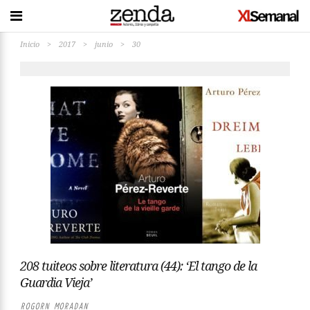
Inicio
>
2017
>
junio
>
30
208 tuiteos sobre literatura (44): ‘El tango de la
Guardia Vieja’
ROGORN MORADAN