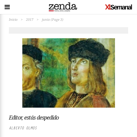
Inicio
>
2017
>
junio
(Page 3)
Editor, estás despedido
ALBERTO OLMOS