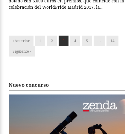
dotado con 3.000 euros en premios, que coincide con la
celebración del WorldPride Madrid 2017, la...
‹ Anterior
1
2
3
4
5
…
14
Siguiente ›
Nuevo concurso