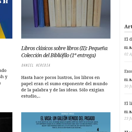
Art
El 
Libros clásicos sobre libros (II): Pequeña
EL 
02 A
Colección del Bibliófilo (1ª entrega)
DANIEL HEREDIA
ando
Eso
sh y
Hasta hace pocos lustros, los libros en
EL 
a
papel eran el sumo exponente del mundo
30 J
de la palabra y de las ideas. Sólo exigían
estudio,...
El 
EL 
23 J