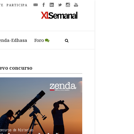
TE
PARTICIPA
enda-Edhasa
Foro
evo concurso