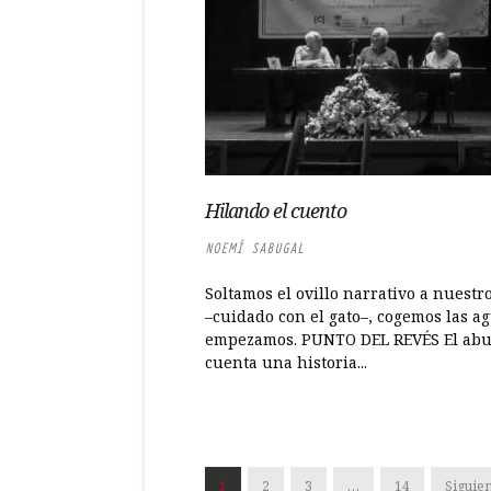
Hilando el cuento
NOEMÍ SABUGAL
Soltamos el ovillo narrativo a nuestr
–cuidado con el gato–, cogemos las ag
empezamos. PUNTO DEL REVÉS El abu
cuenta una historia...
1
2
3
…
14
Siguien