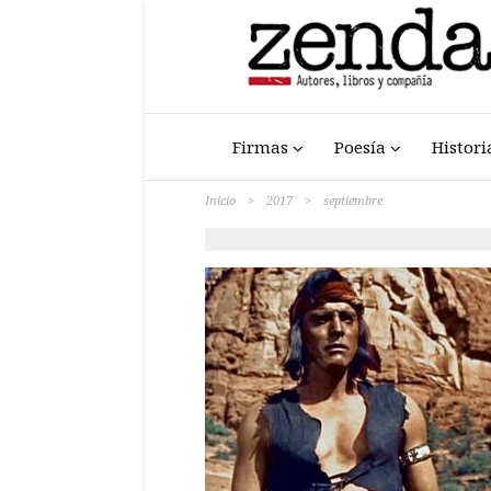
Firmas
Poesía
Histori
Inicio
>
2017
>
septiembre