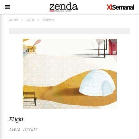
Inicio
>
2018
>
febrero
El iglú
DAVID VICENTE