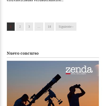
1
2
3
…
18
Siguiente ›
Nuevo concurso