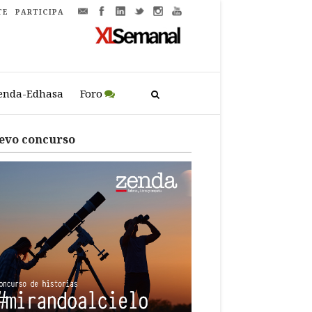
TE
PARTICIPA
enda-Edhasa
Foro
evo concurso