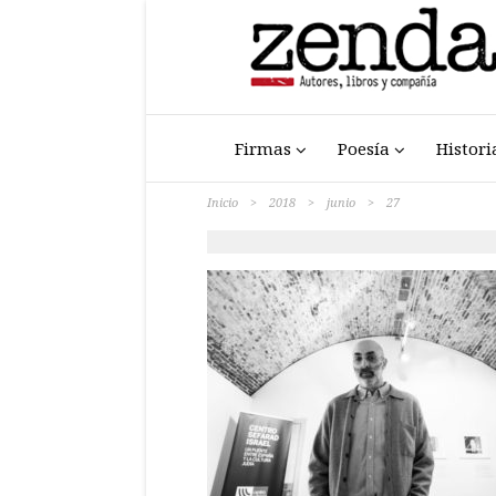
Firmas
Poesía
Histori
Inicio
>
2018
>
junio
>
27