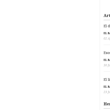
Art
El 
EL 
02 A
Eso
EL 
30 J
El 
EL 
23 J
He