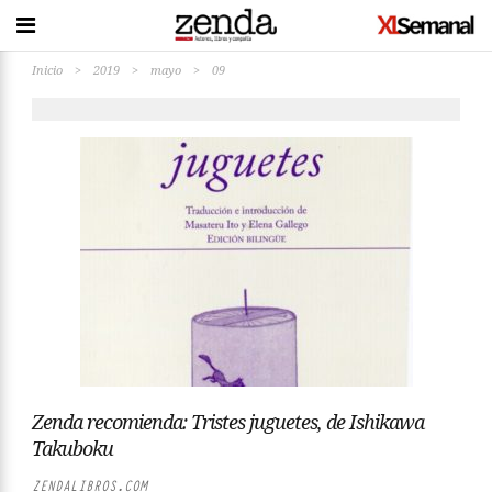
Inicio
>
2019
>
mayo
>
09
Zenda recomienda: Tristes juguetes, de Ishikawa
Takuboku
ZENDALIBROS.COM