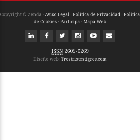
Copyright © Zenda ·
Aviso Legal
·
Política de Privacidad
·
Política
de Cookies
·
Participa
·
Mapa Web
ISSN
2605-0269
Diseño web:
Trestristestigres.com