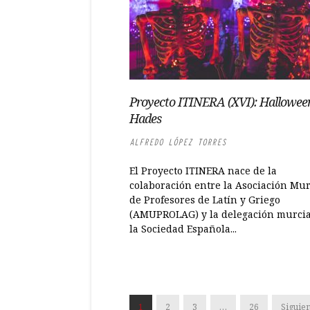
Proyecto ITINERA (XVI): Hallowee
Hades
ALFREDO LÓPEZ TORRES
El Proyecto ITINERA nace de la
colaboración entre la Asociación Mu
de Profesores de Latín y Griego
(AMUPROLAG) y la delegación murci
la Sociedad Española...
1
2
3
…
26
Siguien