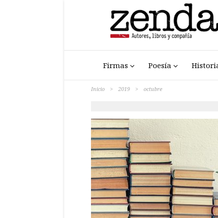
Firmas
Poesía
Histori
Inicio
>
2019
>
octubre