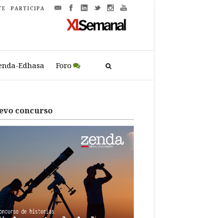
TE
PARTICIPA
enda-Edhasa
Foro
evo concurso