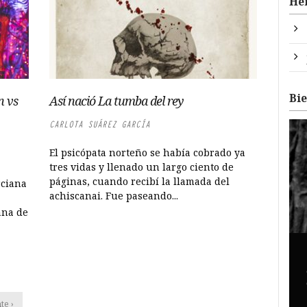
He
Bi
n vs
Así nació La tumba del rey
CARLOTA SUÁREZ GARCÍA
El psicópata norteño se había cobrado ya
tres vidas y llenado un largo ciento de
páginas, cuando recibí la llamada del
rciana
achiscanai. Fue paseando...
ana de
te ›