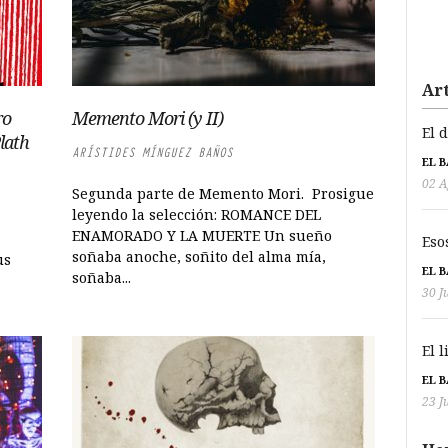
Art
ro
Memento Mori (y II)
El 
Plath
ARÍSTIDES MÍNGUEZ BAÑOS
EL 
02 A
Segunda parte de Memento Mori. Prosigue
leyendo la selección: ROMANCE DEL
ENAMORADO Y LA MUERTE Un sueño
Eso
soñaba anoche, soñito del alma mía,
us
EL 
soñaba...
30 J
El 
EL 
23 J