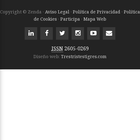
Copyright © Zenda ·
Aviso Legal
·
Política de Privacidad
·
Política
de Cookies
·
Participa
·
Mapa Web
ISSN
2605-0269
Diseño web:
Trestristestigres.com