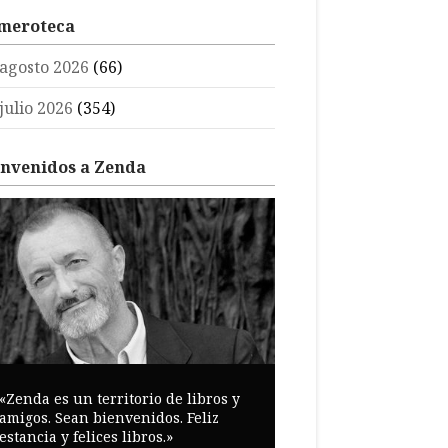
meroteca
agosto 2026
(66)
julio 2026
(354)
envenidos a Zenda
«Zenda es un territorio de libros y
amigos. Sean bienvenidos. Feliz
estancia y felices libros.»