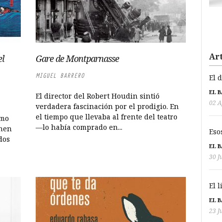
Art
el
Gare de Montparnasse
MIGUEL BARRERO
El 
EL 
El director del Robert Houdin sintió
02 A
verdadera fascinación por el prodigio. En
el tiempo que llevaba al frente del teatro
omo
—lo había comprado en...
chen
Eso
dos
EL 
30 J
El 
EL 
23 J