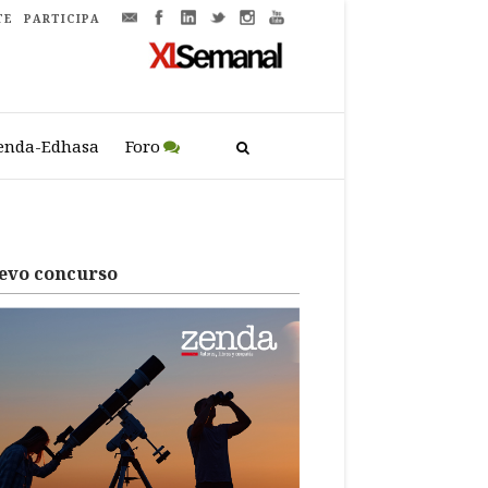
TE
PARTICIPA
enda-Edhasa
Foro
evo concurso