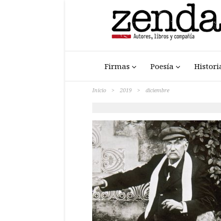
Firmas
Poesía
Histori
Inicio
>
2019
>
diciembre