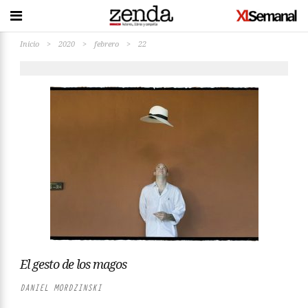
Inicio
>
2020
>
febrero
>
22
El gesto de los magos
DANIEL MORDZINSKI