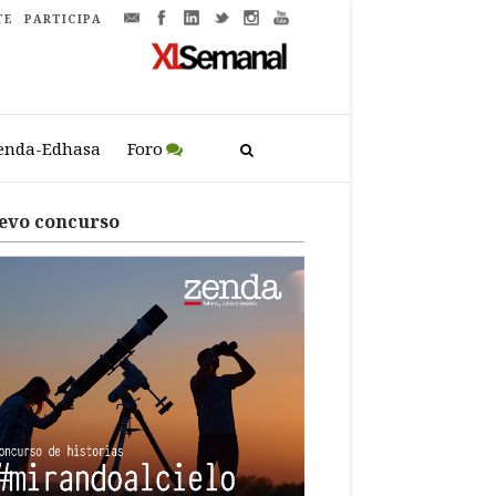
TE
PARTICIPA
enda-Edhasa
Foro
evo concurso