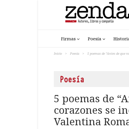
Firmas
Poesía
Histori
Inicio
>
Poesía
>
5 poemas de “Antes de que nu
Poesía
5 poemas de “A
corazones se in
Valentina Roma