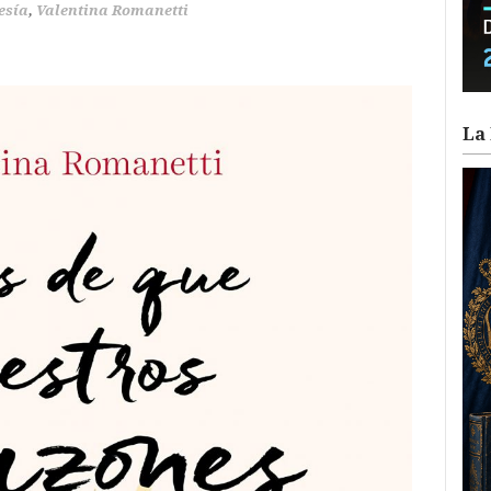
esía
,
Valentina Romanetti
La 