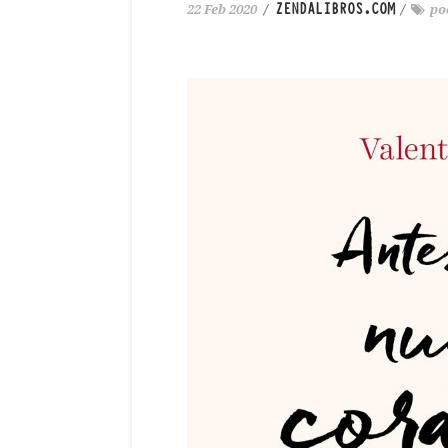
ZENDALIBROS.COM
22 Feb 2020
/
/
po