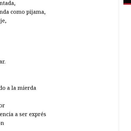
antada,
anda como pijama,
je,
ar.
do a la mierda
or
encia a ser exprés
ón