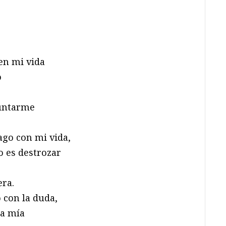
en mi vida
o
guntarme
ago con mi vida,
o es destrozar
era.
 con la duda,
la mía