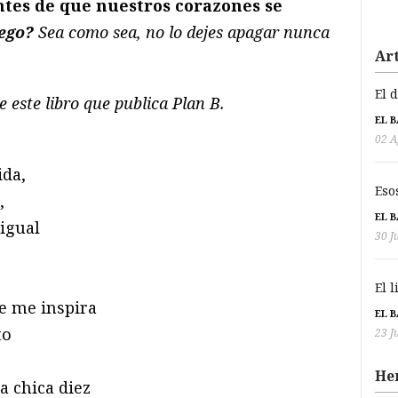
tes de que nuestros corazones se
uego?
Sea como sea, no lo dejes apagar nunca
Art
El 
 este libro que publica Plan B.
EL 
02 A
ida,
Eso
,
EL 
igual
30 J
El 
e me inspira
EL 
to
23 J
He
a chica diez