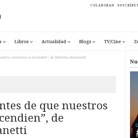
COLABORAN
SUSCRÍBE
a
Libros
Actualidad
Blogs
TV/Cine
Z
estros corazones se incendien”, de Valentina Romanetti
Nu
ntes de que nuestros
cendien”, de
netti