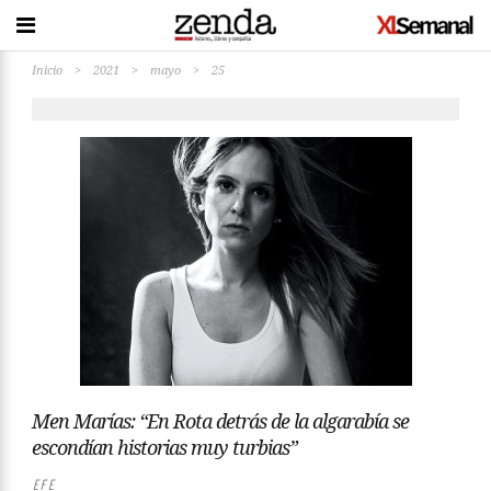
Inicio
>
2021
>
mayo
>
25
Men Marías: “En Rota detrás de la algarabía se
escondían historias muy turbias”
EFE