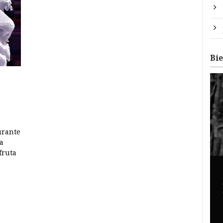
Bi
urante
a
fruta