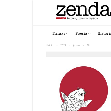
Firmas
Poesía
Histori
Inicio
>
2021
>
junio
>
29