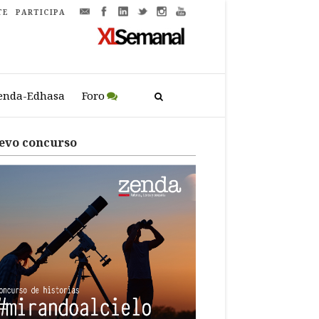
TE
PARTICIPA
enda-Edhasa
Foro
evo concurso