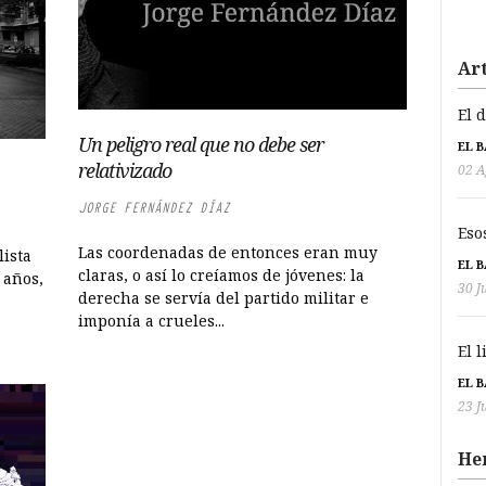
Art
El 
Un peligro real que no debe ser
EL 
relativizado
02 A
JORGE FERNÁNDEZ DÍAZ
Eso
Las coordenadas de entonces eran muy
ista
EL 
claras, o así lo creíamos de jóvenes: la
 años,
30 J
derecha se servía del partido militar e
imponía a crueles...
El 
EL 
23 J
He