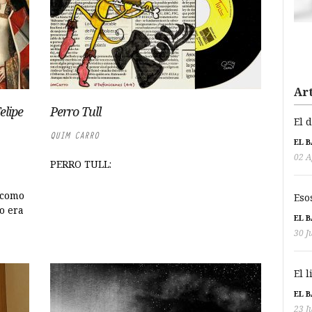
Art
elipe
Perro Tull
El 
QUIM CARRO
EL 
02 A
PERRO TULL:
 como
Eso
o era
EL 
30 J
El 
EL 
23 J