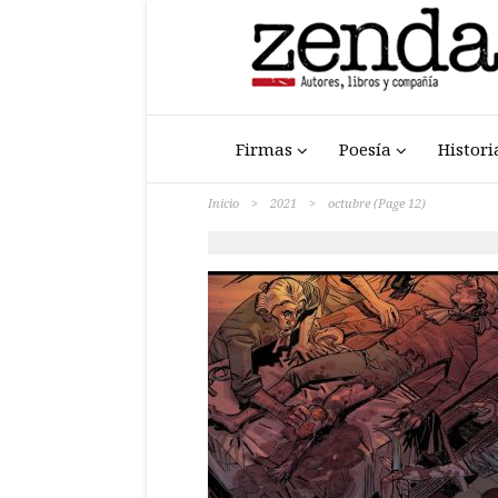
Firmas
Poesía
Histori
Inicio
>
2021
>
octubre
(Page 12)