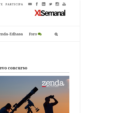
TE
PARTICIPA
enda-Edhasa
Foro
evo concurso