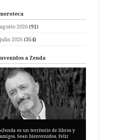
meroteca
agosto 2026
(91)
julio 2026
(354)
envenidos a Zenda
«Zenda es un territorio de libros y
amigos. Sean bienvenidos. Feliz