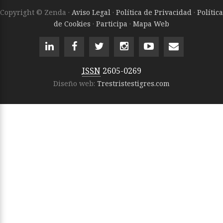
Copyright © Zenda ·
Aviso Legal
·
Política de Privacidad
·
Política
de Cookies
·
Participa
·
Mapa Web
ISSN
2605-0269
Diseño web:
Trestristestigres.com