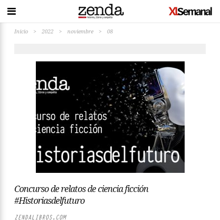
Inicio
>
2022
>
noviembre
>
08
Concurso de relatos de ciencia ficción
#Historiasdelfuturo
ZENDALIBROS.COM