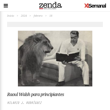
Inicio
>
2024
>
febrero
>
18
Raoul Walsh para principiantes
HILARIO J. RODRÍGUEZ