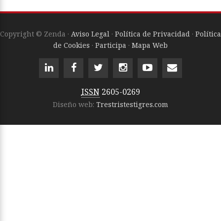
Copyright © Zenda ·
Aviso Legal
·
Política de Privacidad
·
Política
de Cookies
·
Participa
·
Mapa Web
ISSN
2605-0269
Diseño web:
Trestristestigres.com