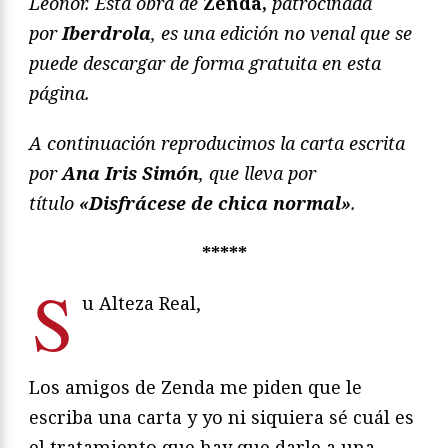
Leonor. Esta obra de
Zenda,
patrocinada
por
Iberdrola
, es una edición no venal que se
puede descargar de forma gratuita en esta
página.
A continuación reproducimos la carta escrita
por
Ana Iris Simón
,
que lleva por
título
«Disfrácese de chica normal»
.
*****
S
u Alteza Real,
Los amigos de Zenda me piden que le
escriba una carta y yo ni siquiera sé cuál es
el tratamiento que hay que darle a una