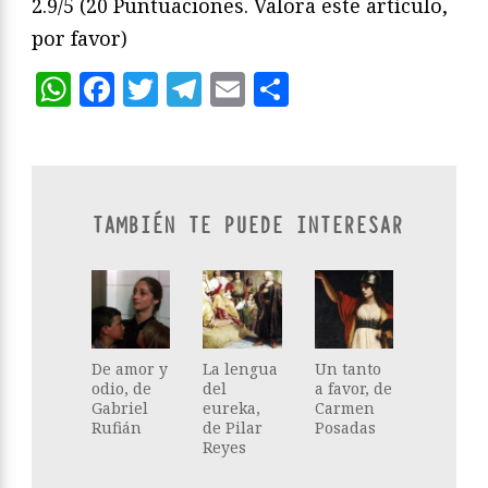
2.9/5
(20 Puntuaciones. Valora este artículo,
por favor)
WhatsApp
Facebook
Twitter
Telegram
Email
Compartir
TAMBIÉN TE PUEDE INTERESAR
De amor y
La lengua
Un tanto
odio, de
del
a favor, de
Gabriel
eureka,
Carmen
Rufián
de Pilar
Posadas
Reyes