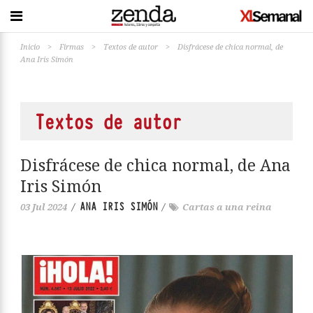
Inicio
>
Firmas
>
Textos de autor
>
Disfrácese de chica normal, de
Ana Iris Simón
Textos de autor
Disfrácese de chica normal, de Ana
Iris Simón
ANA IRIS SIMÓN
03 Jul 2024
/
/
Cartas a una reina