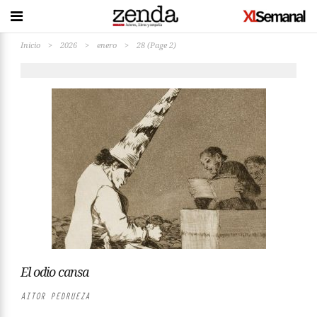
Inicio
>
2026
>
enero
>
28
(Page 2)
El odio cansa
AITOR PEDRUEZA