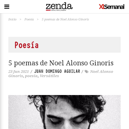
Inicio
>
Poesía
>
5 poemas de Noel Alonso Ginoris
Poesía
5 poemas de Noel Alonso Ginoris
JUAN DOMINGO AGUILAR
23 Jun 2021
/
/
Noel Alonso
Ginoris
,
poesía
,
Versátiles