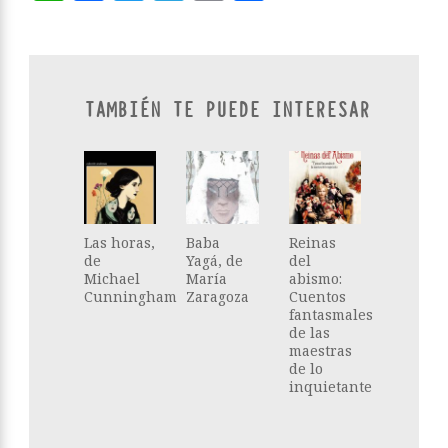
TAMBIÉN TE PUEDE INTERESAR
Las horas,
Baba
Reinas
de
Yagá, de
del
Michael
María
abismo:
Cunningham
Zaragoza
Cuentos
fantasmales
de las
maestras
de lo
inquietante