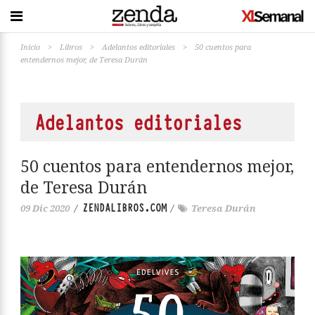
Inicio
>
Libros
>
Adelantos editoriales
>
50 cuentos para
entendernos mejor, de Teresa Durán
Adelantos editoriales
50 cuentos para entendernos mejor,
de Teresa Durán
ZENDALIBROS.COM
09 Dic 2020
/
/
Teresa Durán