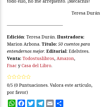
todo ello, no me arrepiento. ¡Mecachis!
Teresa Durán
—————————————
Edición
: Teresa Durán.
Ilustradora:
Marion Arbona.
Título:
50 cuentos para
entendernos mejor
.
Editorial
: Edelvives.
Venta:
Todostuslibros
,
Amazon
,
Fnac
y
Casa del Libro
.
0/5
(0 Puntuaciones. Valora este artículo,
por favor)
WhatsApp
Facebook
Twitter
Telegram
Email
Compartir