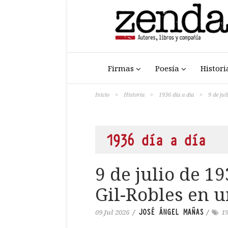
Firmas
Poesía
Histori
Inicio
>
Historia
>
1936 día a día
>
9 de ju
1936 día a día
9 de julio de 1
Gil-Robles en 
JOSÉ ÁNGEL MAÑAS
09 Jul 2026
/
/
1