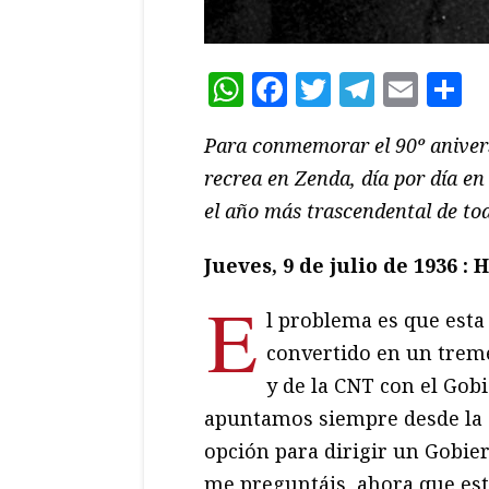
WhatsApp
Facebook
Twitter
Teleg
Ema
C
Para conmemorar el 90º anivers
recrea en Zenda, día por día en
el año más trascendental de tod
Jueves, 9 de julio de 1936 :
E
l problema es que esta
convertido en un tre
y de la CNT con el Gob
apuntamos siempre desde la
opción para dirigir un Gobier
me preguntáis, ahora que es