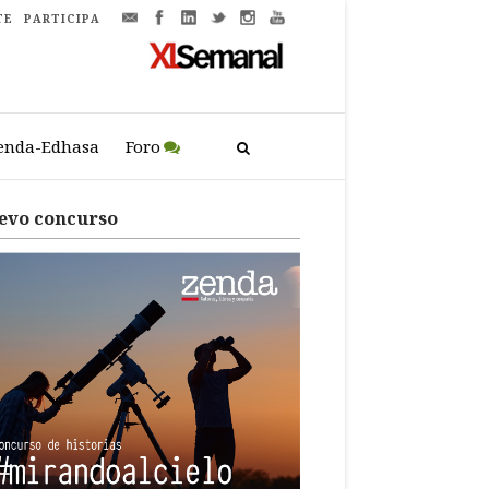
TE
PARTICIPA
enda-Edhasa
Foro
evo concurso