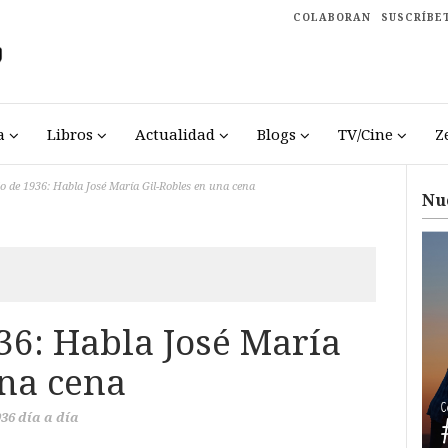
COLABORAN
SUSCRÍBE
a
Libros
Actualidad
Blogs
TV/Cine
Z
lio de 1936: Habla José María Gil-Robles en una cena
Nu
936: Habla José María
una cena
936 día a día