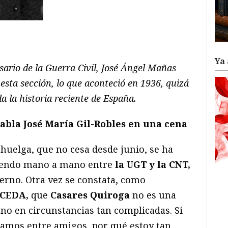
ram
il
ompartir
Ya 
ario de la Guerra Civil, José Ángel Mañas
 esta sección, lo que aconteció en 1936, quizá
a la historia reciente de España.
 Habla José María Gil-Robles en una cena
 huelga, que no cesa desde junio, se ha
mendo mano a mano entre
la UGT y la CNT,
ierno. Otra vez se constata, como
CEDA,
que
Casares Quiroga
no es una
no en circunstancias tan complicadas. Si
tamos entre amigos, por qué estoy tan