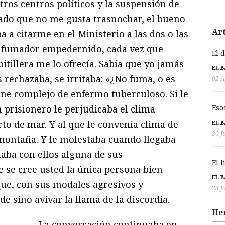
tros centros políticos y la suspensión de
Dado que no me gusta trasnochar, el bueno
Art
a citarme en el Ministerio a las dos o las
o fumador empedernido, cada vez que
El 
pitillera me lo ofrecía. Sabía que yo jamás
EL 
s rechazaba, se irritaba: «¿No fuma, o es
02 A
ene complejo de enfermo tuberculoso. Si le
Eso
n prisionero le perjudicaba el clima
to de mar. Y al que le convenía clima de
EL 
30 J
 montaña. Y le molestaba cuando llegaba
taba con ellos alguna de sus
El 
e se cree usted la única persona bien
EL 
ue, con sus modales agresivos y
23 J
e sino avivar la llama de la discordia.
He
La conversación continuaba en