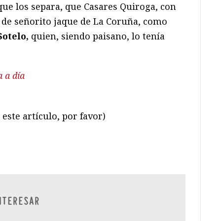
que los separa, que Casares Quiroga, con
 de señorito jaque de La Coruña, como
Sotelo,
quien, siendo paisano, lo tenía
a a día
este artículo, por favor)
ram
il
ompartir
NTERESAR