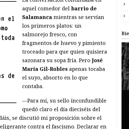
aquel comedor del
barrio de
Salamanca
mientras se servían
en el
los primeros platos: un
omo
Bi
salmorejo fresco, con
toda
fragmentos de huevo y pimiento
troceado para que quien quisiera
sazonara su sopa fría. Pero
José
María Gil-Robles
apenas tocaba
as de
el suyo, absorto en lo que
contaba.
—Para mí, su sello inconfundible
quedó claro el día dieciséis del
áis, se discutió mi proposición sobre el
beligerante contra el fascismo. Declarar en