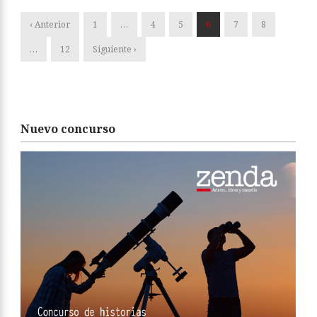
‹ Anterior
1
…
4
5
6
7
8
…
12
Siguiente ›
Nuevo concurso