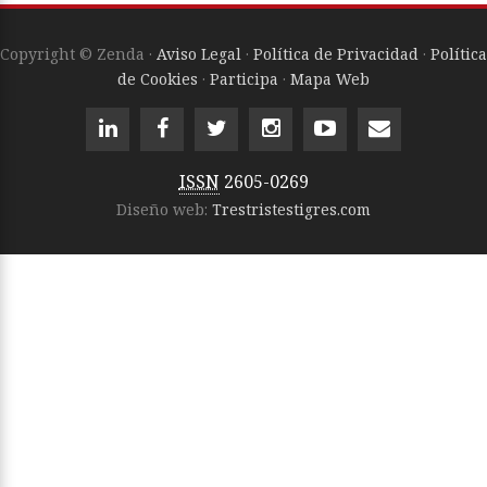
Copyright © Zenda ·
Aviso Legal
·
Política de Privacidad
·
Política
de Cookies
·
Participa
·
Mapa Web
ISSN
2605-0269
Diseño web:
Trestristestigres.com