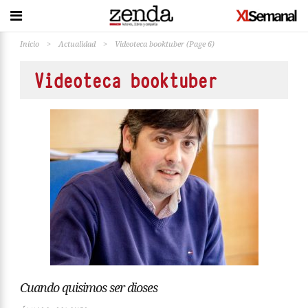
Inicio
>
Actualidad
>
Videoteca booktuber
(Page 6)
Videoteca booktuber
Cuando quisimos ser dioses