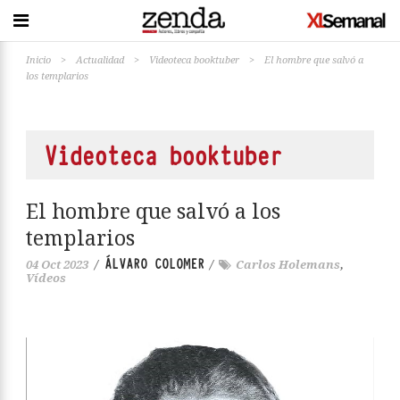
Inicio
>
Actualidad
>
Videoteca booktuber
>
El hombre que salvó a
los templarios
Videoteca booktuber
El hombre que salvó a los
templarios
ÁLVARO COLOMER
04 Oct 2023
/
/
Carlos Holemans
,
Vídeos