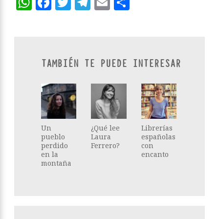
WhatsApp
Facebook
Twitter
Telegram
Email
Compartir
TAMBIÉN TE PUEDE INTERESAR
Un
¿Qué lee
Librerías
pueblo
Laura
españolas
perdido
Ferrero?
con
en la
encanto
montaña