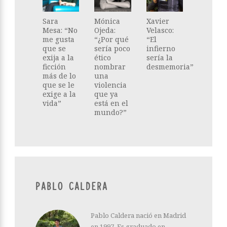
Sara
Mónica
Xavier
Mesa: “No
Ojeda:
Velasco:
me gusta
“¿Por qué
“El
que se
sería poco
infierno
exija a la
ético
sería la
ficción
nombrar
desmemoria”
más de lo
una
que se le
violencia
exige a la
que ya
vida”
está en el
mundo?”
PABLO CALDERA
Pablo Caldera nació en Madrid
en 1997. Es graduado en