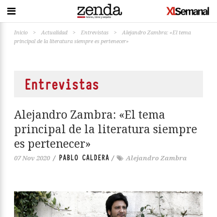
Inicio
>
Actualidad
>
Entrevistas
>
Alejandro Zambra: «El tema
principal de la literatura siempre es pertenecer»
Entrevistas
Alejandro Zambra: «El tema
principal de la literatura siempre
es pertenecer»
PABLO CALDERA
07 Nov 2020
/
/
Alejandro Zambra