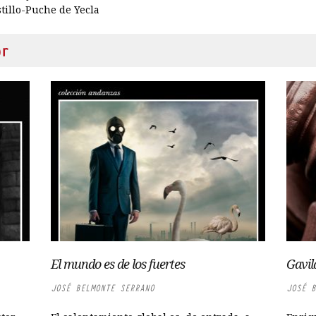
tillo-Puche de Yecla
or
El mundo es de los fuertes
Gavil
JOSÉ BELMONTE SERRANO
JOSÉ B