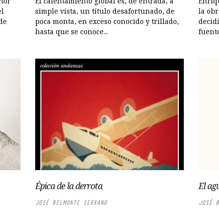
ctor
El calentamiento global es, de entrada, a
Enriqu
el
simple vista, un título desafortunado, de
la ob
de
poca monta, en exceso conocido y trillado,
decid
hasta que se conoce...
fuente
Épica de la derrota
El ag
JOSÉ BELMONTE SERRANO
JOSÉ B