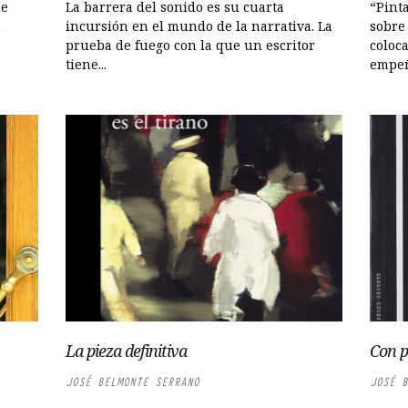
de
La barrera del sonido es su cuarta
“Pint
n
incursión en el mundo de la narrativa. La
sobre
prueba de fuego con la que un escritor
coloc
tiene...
empeña
La pieza definitiva
Con p
JOSÉ BELMONTE SERRANO
JOSÉ B