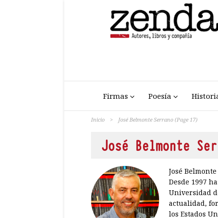
Firmas
Poesía
Histori
Inicio
>
José Belmonte Serrano
(Page 17)
José Belmonte Ser
José Belmonte 
Desde 1997 has
Universidad de
actualidad, fo
los Estados Un